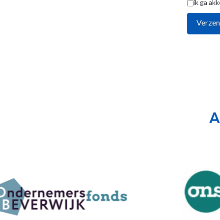
ik ga ak
A