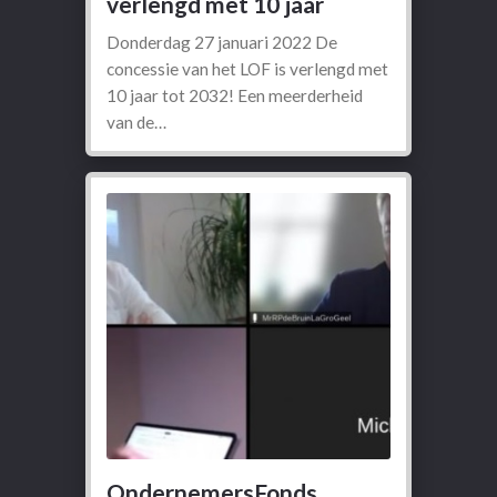
verlengd met 10 jaar
Donderdag 27 januari 2022 De
concessie van het LOF is verlengd met
10 jaar tot 2032! Een meerderheid
van de…
OndernemersFonds