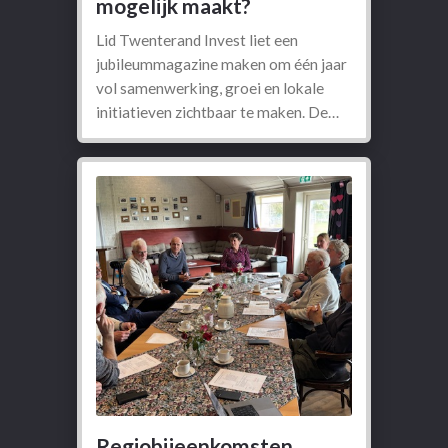
mogelijk maakt?
Lid Twenterand Invest liet een
jubileummagazine maken om één jaar
vol samenwerking, groei en lokale
initiatieven zichtbaar te maken. De…
Regiobijeenkomsten