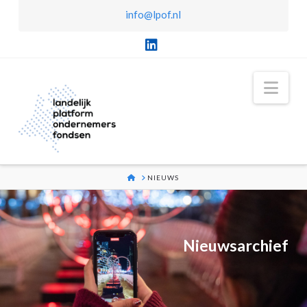
info@lpof.nl
LinkedIn
Nav
HOME
NIEUWS
Nieuwsarchief