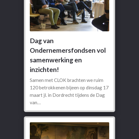
Dag van
Ondernemersfondsen vol
samenwerking en
inzichten!
Samen met CLOK brachten we ruim
120 betrokkenen bijeen op dinsdag 17
maart jl. in Dordrecht tijdens de Dag
van…