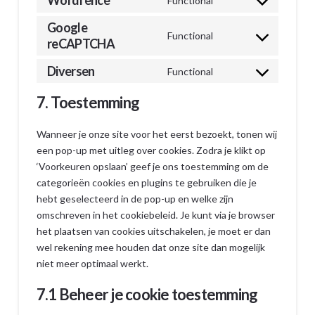
Functional
Consent
service
to
Google
wordpress
Functional
service
reCAPTCHA
Consent
wordfence
to
Diversen
Functional
service
Consent
google-
to
7. Toestemming
recaptcha
service
diversen
Wanneer je onze site voor het eerst bezoekt, tonen wij
een pop-up met uitleg over cookies. Zodra je klikt op
‘Voorkeuren opslaan’ geef je ons toestemming om de
categorieën cookies en plugins te gebruiken die je
hebt geselecteerd in de pop-up en welke zijn
omschreven in het cookiebeleid. Je kunt via je browser
het plaatsen van cookies uitschakelen, je moet er dan
wel rekening mee houden dat onze site dan mogelijk
niet meer optimaal werkt.
7.1 Beheer je cookie toestemming