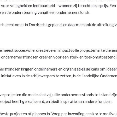
or veiligheid en leefbaarheid – wonnen zij terecht deze prijs. Ee
e en de ondersteuning vanuit een ondernemersfonds.
e bijeenkomst in Dordrecht gepland, en daarmee ook de uitreiking
meest succesvolle, creatieve en impactvolle projecten in te dienen.
e ondernemersfondsen creëren voor een sterk en toekomstbestendi
emersfondsen krijgen ondernemers en organisaties de kans om ideeën 
itiatieven in de schijnwerpers te zetten, is de Landelijke Ondern
ve projecten die mede dankzij jullie ondernemersfonds tot stand zi
 project heeft gerealiseerd, en biedt inspiratie aan andere fondsen.
e beste projecten of plannen in. Voeg per inzending een korte motivat