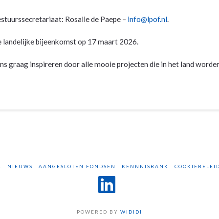
estuurssecretariaat: Rosalie de Paepe –
info@lpof.nl
.
 de landelijke bijeenkomst op 17 maart 2026.
ons graag inspireren door alle mooie projecten die in het land worde
E
NIEUWS
AANGESLOTEN FONDSEN
KENNNISBANK
COOKIEBELEID
LinkedIn
POWERED BY
WIDIDI