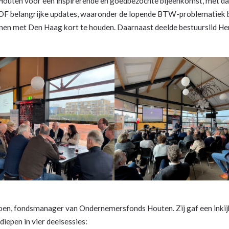
outen voor een inspirerende en goedbezochte bijeenkomst, met d
LPOF belangrijke updates, waaronder de lopende BTW-problematiek b
en met Den Haag kort te houden. Daarnaast deelde bestuurslid Her
en, fondsmanager van Ondernemersfonds Houten. Zij gaf een inkijk
iepen in vier deelsessies: