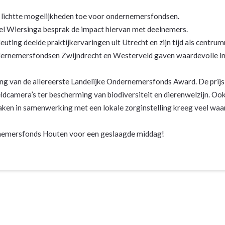
ls lichtte mogelijkheden toe voor ondernemersfondsen.
iel Wiersinga besprak de impact hiervan met deelnemers.
ting deelde praktijkervaringen uit Utrecht en zijn tijd als centru
rnemersfondsen Zwijndrecht en Westerveld gaven waardevolle inzi
ing van de allereerste Landelijke Ondernemersfonds Award. De pri
dcamera’s ter bescherming van biodiversiteit en dierenwelzijn. Oo
aken in samenwerking met een lokale zorginstelling kreeg veel waa
rnemersfonds Houten voor een geslaagde middag!