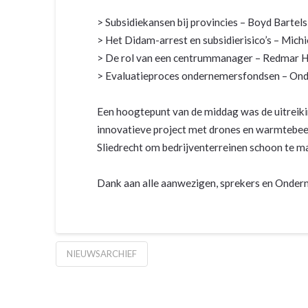
> Subsidiekansen bij provincies – Boyd Barte
> Het Didam-arrest en subsidierisico’s – Mich
> De rol van een centrummanager – Redmar Heu
> Evaluatieproces ondernemersfondsen – Onde
Een hoogtepunt van de middag was de uitreik
innovatieve project met drones en warmtebeel
Sliedrecht om bedrijventerreinen schoon te m
Dank aan alle aanwezigen, sprekers en Onde
NIEUWSARCHIEF