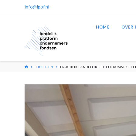
info@lpof.nl
HOME
OVER 
HOME
BERICHTEN
TERUGBLIK LANDELIJKE BIJEENKOMST 13 FE