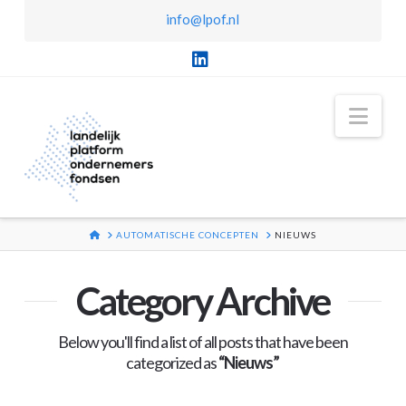
info@lpof.nl
LinkedIn
Nav
HOME
AUTOMATISCHE CONCEPTEN
NIEUWS
Category Archive
Below you'll find a list of all posts that have been
categorized as
“Nieuws”